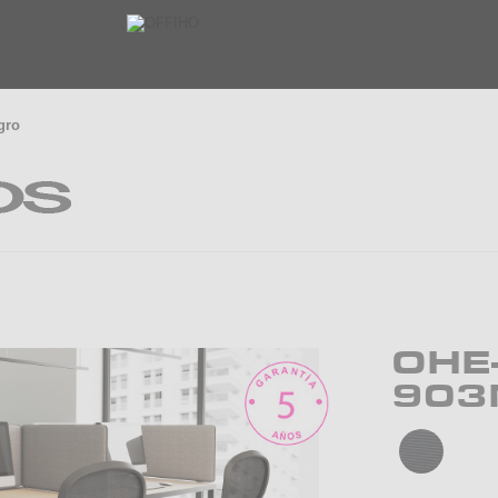
gro
OHE
903