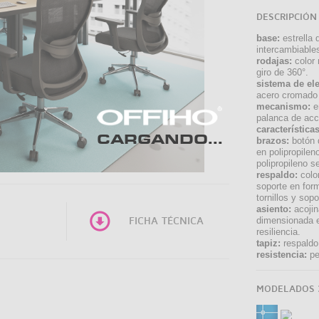
DESCRIPCIÓN
base:
estrella 
intercambiable
rodajas:
color 
giro de 360°.
sistema de el
acero cromado 
mecanismo:
en
palanca de acc
características
CARGANDO...
brazos:
botón d
en polipropilen
polipropileno s
respaldo:
color
soporte en for
tornillos y sop
asiento:
acojin
dimensionada e
FICHA TÉCNICA
resiliencia.
tapiz:
respaldo 
resistencia:
pe
MODELADOS 