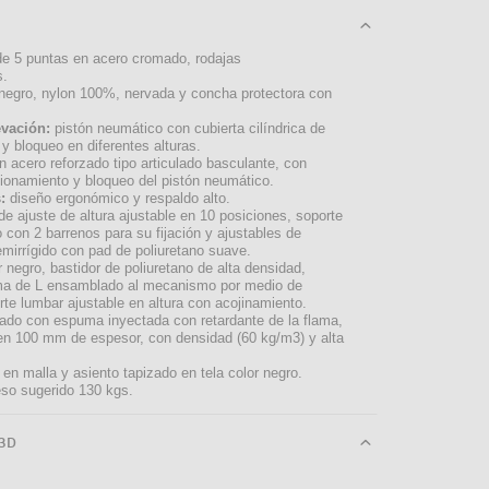
de 5 puntas en acero cromado, rodajas
s.
negro, nylon 100%, nervada y concha protectora con
evación:
pistón neumático con cubierta cilíndrica de
y bloqueo en diferentes alturas.
 acero reforzado tipo articulado basculante, con
ionamiento y bloqueo del pistón neumático.
:
diseño ergonómico y respaldo alto.
e ajuste de altura ajustable en 10 posiciones, soporte
o con 2 barrenos para su fijación y ajustables de
emirrígido con pad de poliuretano suave.
 negro, bastidor de poliuretano de alta densidad,
ma de L ensamblado al mecanismo por medio de
orte lumbar ajustable en altura con acojinamiento.
ado con espuma inyectada con retardante de la flama,
n 100 mm de espesor, con densidad (60 kg/m3) y alta
en malla y asiento tapizado en tela color negro.
so sugerido 130 kgs.
3D