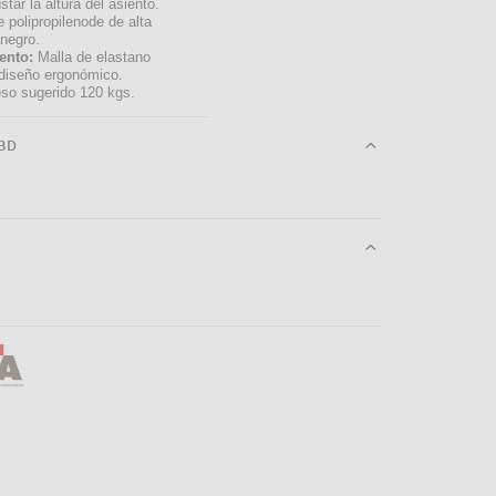
tar la altura del asiento.
e polipropilenode de alta
 negro.
ento:
Malla de elastano
 diseño ergonómico.
so sugerido 120 kgs.
3D