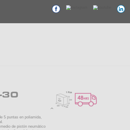
-30
de 5 puntas en poliamida,
l.
medio de pistón neumático